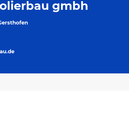
solierbau gmbh
Gersthofen
au.de